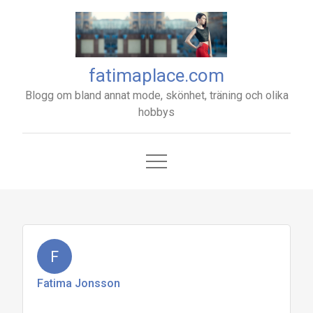
Skip
to
content
fatimaplace.com
Blogg om bland annat mode, skönhet, träning och olika
hobbys
F
Fatima Jonsson