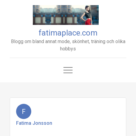
Skip
to
content
fatimaplace.com
Blogg om bland annat mode, skönhet, träning och olika
hobbys
F
Fatima Jonsson